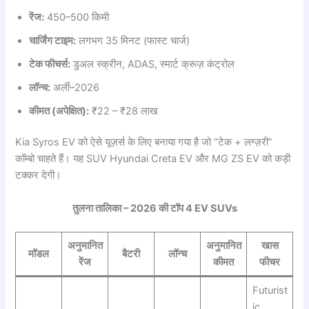
रेंज:
450–500 किमी
चार्जिंग टाइम:
लगभग 35 मिनट (फास्ट चार्ज)
टेक फीचर्स:
डुअल स्क्रीन, ADAS, स्मार्ट क्रूज़ कंट्रोल
लॉन्च:
अर्ली–2026
कीमत (अपेक्षित):
₹22 – ₹28 लाख
Kia Syros EV को ऐसे यूज़र्स के लिए बनाया गया है जो “टेक + लग्ज़री”
कॉम्बो चाहते हैं। यह SUV Hyundai Creta EV और MG ZS EV को कड़ी
टक्कर देगी।
तुलना तालिका – 2026 की टॉप 4 EV SUVs
अनुमानित
अनुमानित
खास
मॉडल
बैटरी
लॉन्च
रेंज
कीमत
फीचर
Futurist
ic